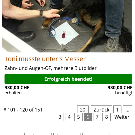
Toni musste unter's Messer
Zahn- und Augen-OP, mehrere Blutbilder
Erfolgreich beendet!
930,00 CHF
930,00 CHF
erhalten
benötigt
# 101 - 120 of 151
20
 
Zurück
1
…
3
4
5
6
7
8
Weiter