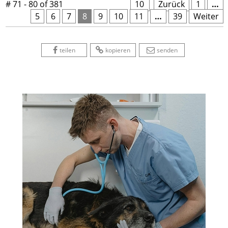
# 71 - 80 of 381
10
 
Zurück
1
…
5
6
7
8
9
10
11
…
39
Weiter
 
 
 
 
 
teilen
kopieren
senden