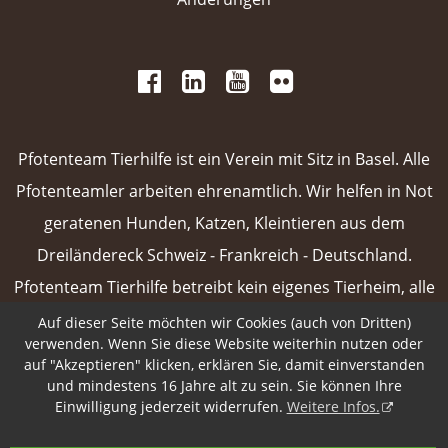
 
 
 
 
 
 
 
Pfotenteam Tierhilfe ist ein Verein mit Sitz in Basel. Alle
Pfotenteamler arbeiten ehrenamtlich. Wir helfen in Not
geratenen Hunden, Katzen, Kleintieren aus dem
Dreiländereck Schweiz - Frankreich - Deutschland.
Pfotenteam Tierhilfe betreibt kein eigenes Tierheim, alle
unsere Vermittlungstiere sind in Pflegefamilien oder
Auf dieser Seite möchten wir Cookies (auch von Dritten)
verwenden. Wenn Sie diese Website weiterhin nutzen oder
Tierpensionen untergebracht.
Weiterlesen
auf "Akzeptieren" klicken, erklären Sie, damit einverstanden
und mindestens 16 Jahre alt zu sein. Sie können Ihre
 
Einwilligung jederzeit widerrufen.
Weitere Infos.
Design & Content Management
Pfotenpage von