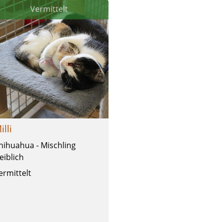
Vermittelt
illi
hihuahua - Mischling
eiblich
ermittelt