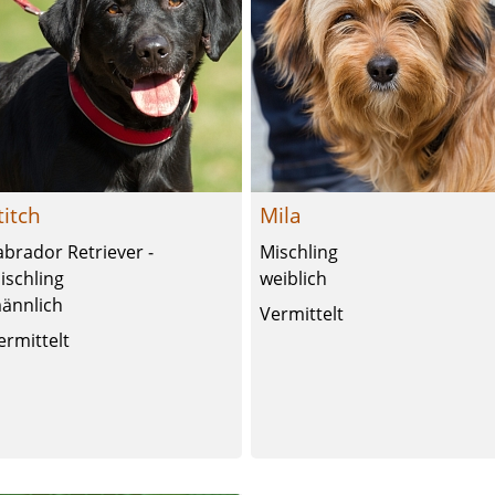
titch
Mila
abrador Retriever -
Mischling
ischling
weiblich
ännlich
Vermittelt
ermittelt