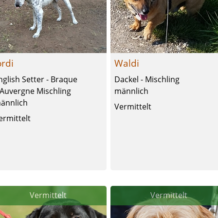
ordi
Waldi
nglish Setter - Braque
Dackel - Mischling
’Auvergne Mischling
männlich
ännlich
Vermittelt
ermittelt
Vermittelt
Vermittelt