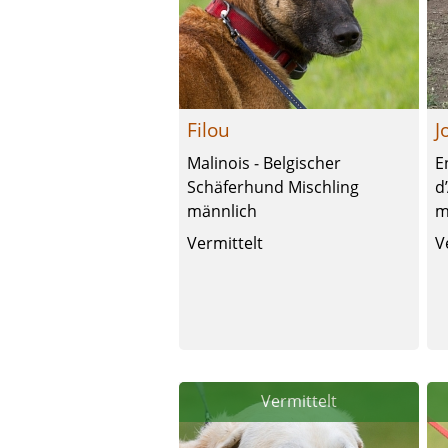
Filou
J
Malinois - Belgischer
E
Schäferhund Mischling
d
männlich
m
Vermittelt
V
Vermittelt