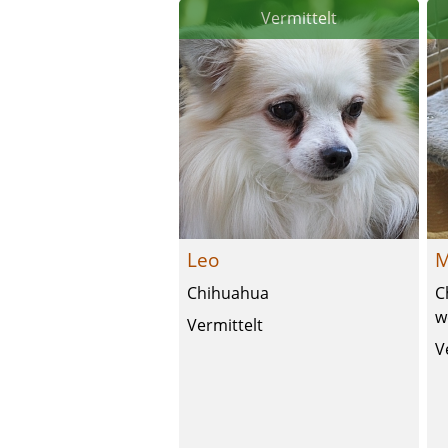
Vermittelt
Leo
M
Chihuahua
C
w
Vermittelt
V