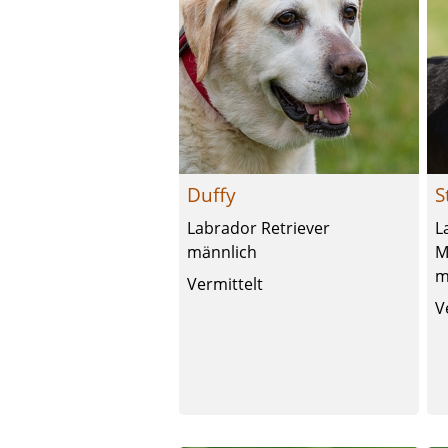
Duffy
S
Labrador Retriever
L
männlich
M
m
Vermittelt
V