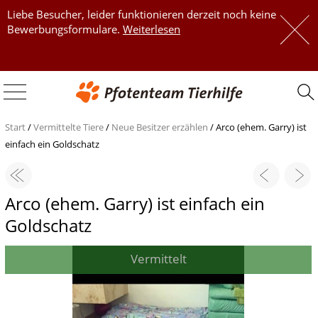
Liebe Besucher, leider funktionieren derzeit noch keine
 
Bewerbungsformulare.
Weiterlesen
 
Start
/
Vermittelte Tiere
/
Neue Besitzer erzählen
/
Arco (ehem. Garry) ist
einfach ein Goldschatz
Arco (ehem. Garry) ist einfach ein
Goldschatz
Vermittelt