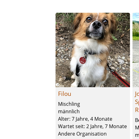
Filou
J
S
Mischling
R
männlich
Alter: 7 Jahre, 4 Monate
B
Wartet seit: 2 Jahre, 7 Monate
M
Andere Organisation
m