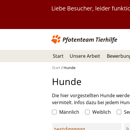
Liebe Besucher, leider funkt
Start
Unsere Arbeit
Bewerbung
Start
/
Hunde
Hunde
Die hier vorgestellten Hunde werde
vermitelt. Infos dazu bei jedem Hun
 
 
 
Männlich
Weiblich
Se
testdgggggg
J