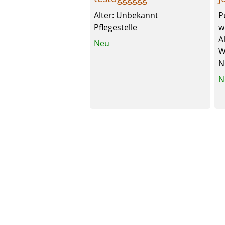
Alter: Unbekannt
P
Pflegestelle
w
A
Neu
W
N
N