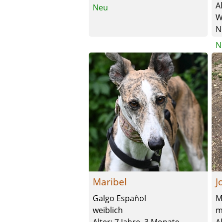
A
Neu
W
N
N
Maribel
J
Galgo Español
M
weiblich
m