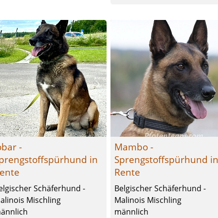
obar -
Mambo -
prengstoffspürhund in
Sprengstoffspürhund i
ente
Rente
elgischer Schäferhund -
Belgischer Schäferhund -
alinois Mischling
Malinois Mischling
ännlich
männlich