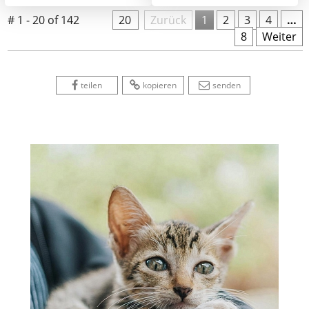
# 1 - 20 of 142
20
 
Zurück
1
2
3
4
…
8
Weiter
 
 
 
 
 
teilen
kopieren
senden