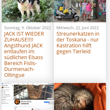
Sonntag, 9. Oktober 2022
Mittwoch, 22. Juni 2022
JACK IST WIEDER
Streunerkatzen in
ZUHAUSE!!!!
der Toskana - nur
Angsthund JACK
Kastration hilft
entlaufen im
gegen Tierleid
südlichen Elsass
Bereich Fislis-
Durmenach-
Oltingue