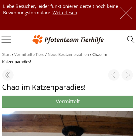
Liebe Besucher, leider funktionieren derzeit noch keine
 
Bewerbungsformulare.
Weiterlesen
 
Start
/
Vermittelte Tiere
/
Neue Besitzer erzählen
/
Chao im
Katzenparadies!
Chao im Katzenparadies!
Vermittelt