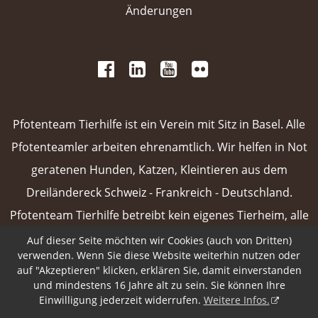
Änderungen
 
 
 
 
 
 
 
Pfotenteam Tierhilfe ist ein Verein mit Sitz in Basel. Alle
Pfotenteamler arbeiten ehrenamtlich. Wir helfen in Not
geratenen Hunden, Katzen, Kleintieren aus dem
Dreiländereck Schweiz - Frankreich - Deutschland.
Pfotenteam Tierhilfe betreibt kein eigenes Tierheim, alle
unsere Vermittlungstiere sind in Pflegefamilien oder
Auf dieser Seite möchten wir Cookies (auch von Dritten)
verwenden. Wenn Sie diese Website weiterhin nutzen oder
Tierpensionen untergebracht.
Weiterlesen
auf "Akzeptieren" klicken, erklären Sie, damit einverstanden
und mindestens 16 Jahre alt zu sein. Sie können Ihre
 
Einwilligung jederzeit widerrufen.
Weitere Infos.
Design & Content Management
Pfotenpage von