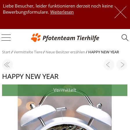
Liebe Besucher, leider funktionieren derzeit noch keine
 
Bewerbungsformulare.
Weiterlesen
 
Start
/
Vermittelte Tiere
/
Neue Besitzer erzählen
/
HAPPY NEW YEAR
HAPPY NEW YEAR
Vermittelt