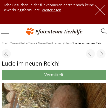
Liebe Besucher, leider funktionieren derzeit noch keine
 
Bewerbungsformulare.
Weiterlesen
 
Start
/
Vermittelte Tiere
/
Neue Besitzer erzählen
/
Lucie im neuen Reich!
Lucie im neuen Reich!
Vermittelt