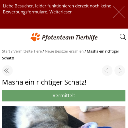
Liebe Besucher, leider funktionieren derzeit noch keine
 
Bewerbungsformulare.
Weiterlesen
 
Start
/
Vermittelte Tiere
/
Neue Besitzer erzählen
/
Masha ein richtiger
Schatz!
Masha ein richtiger Schatz!
Vermittelt