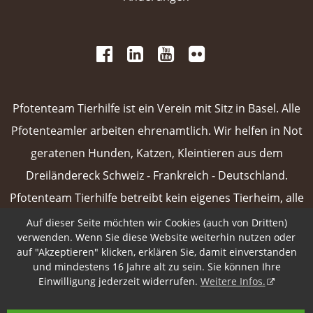
 
 
 
 
 
 
 
Pfotenteam Tierhilfe ist ein Verein mit Sitz in Basel. Alle
Pfotenteamler arbeiten ehrenamtlich. Wir helfen in Not
geratenen Hunden, Katzen, Kleintieren aus dem
Dreiländereck Schweiz - Frankreich - Deutschland.
Pfotenteam Tierhilfe betreibt kein eigenes Tierheim, alle
unsere Vermittlungstiere sind in Pflegefamilien oder
Auf dieser Seite möchten wir Cookies (auch von Dritten)
verwenden. Wenn Sie diese Website weiterhin nutzen oder
Tierpensionen untergebracht.
Weiterlesen
auf "Akzeptieren" klicken, erklären Sie, damit einverstanden
und mindestens 16 Jahre alt zu sein. Sie können Ihre
 
Einwilligung jederzeit widerrufen.
Weitere Infos.
Design & Content Management
Pfotenpage von