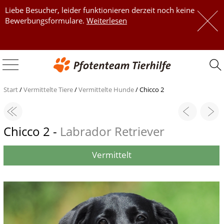
Liebe Besucher, leider funktionieren derzeit noch keine
 
Bewerbungsformulare.
Weiterlesen
 
Start
/
Vermittelte Tiere
/
Vermittelte Hunde
/
Chicco 2
Chicco 2 -
Labrador Retriever
Vermittelt