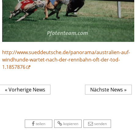
http://www.sueddeutsche.de/panorama/australien-auf-
windhunde-wartet-nach-der-rennbahn-oft-der-tod-
1.1857876
« Vorherige News
Nächste News »
 
 
 
 
 
teilen
kopieren
senden