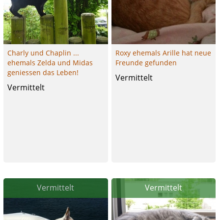
Charly und Chaplin ...
Roxy ehemals Arille hat neue
ehemals Zelda und Midas
Freunde gefunden
geniessen das Leben!
Vermittelt
Vermittelt
Vermittelt
Vermittelt