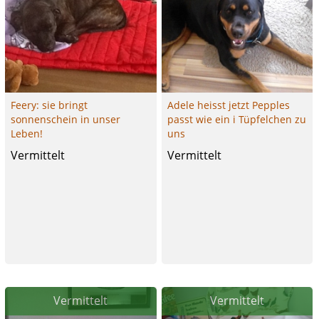
Feery: sie bringt
Adele heisst jetzt Pepples
sonnenschein in unser
passt wie ein i Tüpfelchen zu
Leben!
uns
Vermittelt
Vermittelt
Vermittelt
Vermittelt