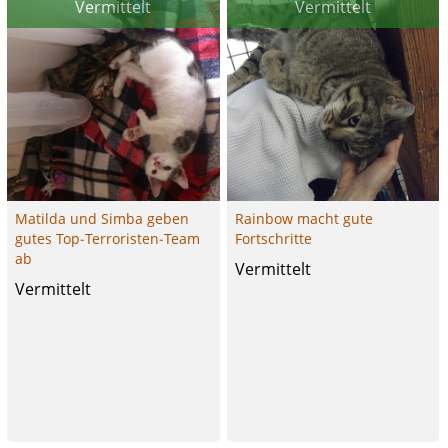
Vermittelt
Vermittelt
Matilda und Simba geben
Rainbow macht gute
gutes Top-Terroristen-Team
Fortschritte
ab
Vermittelt
Vermittelt