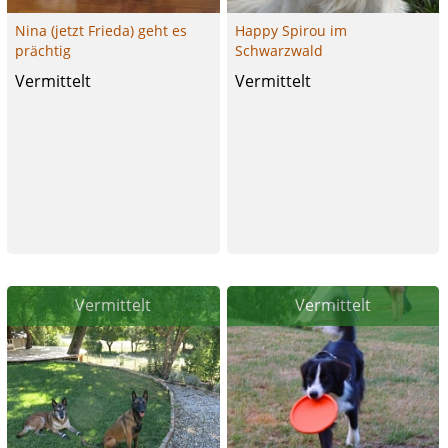
Nina (jetzt Frieda) geht es
Happy Spirou im
prächtig
Schwarzwald
Vermittelt
Vermittelt
Vermittelt
Vermittelt