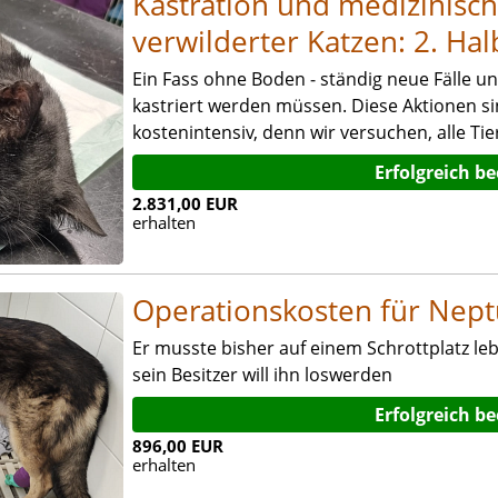
Kastration und medizinisc
verwilderter Katzen: 2. Ha
Ein Fass ohne Boden - ständig neue Fälle u
kastriert werden müssen. Diese Aktionen s
kostenintensiv, denn wir versuchen, alle Ti
Erfolgreich b
2.831,00 EUR
erhalten
Operationskosten für Nep
Er musste bisher auf einem Schrottplatz leb
sein Besitzer will ihn loswerden
Erfolgreich b
896,00 EUR
erhalten