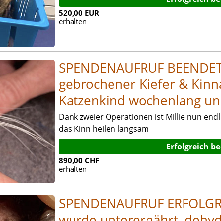
520,00 EUR
erhalten
SPENDENAUFRUF BEENDET! -
gebrochener Kiefer & Kinna
Katzenkind wochenlang un
Dank zweier Operationen ist Millie nun end
das Kinn heilen langsam
Erfolgreich b
890,00 CHF
erhalten
SPENDENAUFRUF ERFOLGR
wurde unterernährt, dehydr