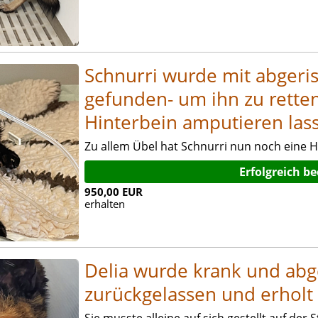
Schnurri wurde mit abgeri
gefunden- um ihn zu rette
Hinterbein amputieren las
Zu allem Übel hat Schnurri nun noch eine H
Erfolgreich b
950,00 EUR
erhalten
Delia wurde krank und ab
zurückgelassen und erholt
Sie musste alleine auf sich gestellt auf der