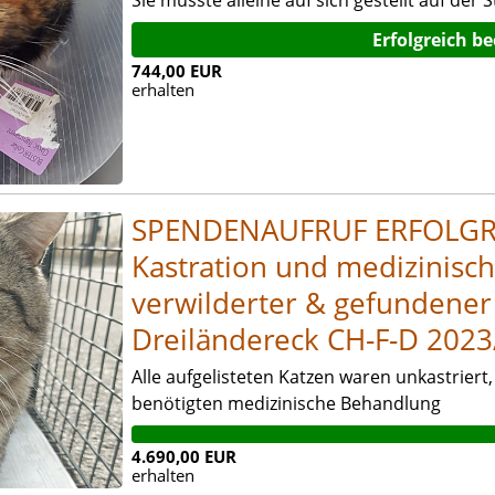
Erfolgreich b
744,00 EUR
erhalten
SPENDENAUFRUF ERFOLGR
Kastration und medizinisc
verwilderter & gefundener
Dreiländereck CH-F-D 202
Alle aufgelisteten Katzen waren unkastriert,
benötigten medizinische Behandlung
4.690,00 EUR
erhalten