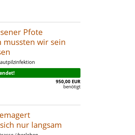
ssener Pfote
n mussten wir sein
sen
autpilzinfektion
eendet!
950,00 EUR
benötigt
gemagert
 sich nur langsam
 Strasse überleben