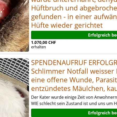
Hüftbruch und abgebroche
gefunden - in einer aufwä
Hüfte wieder gerichtet
Erfolgreich b
1.070,00 CHF
erhalten
SPENDENAUFRUF ERFOLGR
Schlimmer Notfall weisser 
eine offene Wunde, Parasit
entzündetes Mäulchen, k
Der Kater wurde einige Zeit von Anwohnern 
WIE schlecht sein Zustand ist und uns um Hil
Erfolgreich b