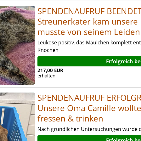
SPENDENAUFRUF BEENDET! 
Streunerkater kam unsere H
musste von seinem Leiden
Leukose positiv, das Mäulchen komplett ent
Knochen
Erfolgreich b
217,00 EUR
erhalten
SPENDENAUFRUF ERFOLGR
Unsere Oma Camille wollte 
fressen & trinken
Nach gründlichen Untersuchungen wurde d
Erfolgreich b