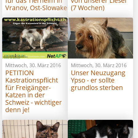
für das Tierheim in
von unserer Liesel
Vranov, Ost-Slowakei
(7 Wochen)
Mittwoch, 30. März 2016
Mittwoch, 30. März 2016
PETITION
Unser Neuzugang
Kastrationspflicht
Ypso - er sollte
für Freigänger-
grundlos sterben
Katzen in der
Schweiz - wichtiger
denn je!