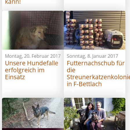
kann!
Montag, 20. Februar 2017
Sonntag, 8. Januar 2017
Unsere Hundefalle
Futternachschub für
erfolgreich im
die
Einsatz
Streunerkatzenkoloni
in F-Bettlach