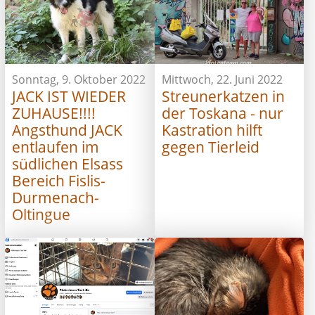
Sonntag, 9. Oktober 2022
Mittwoch, 22. Juni 2022
JACK IST WIEDER
Streunerkatzen in
ZUHAUSE!!!!
der Toskana - nur
Angsthund JACK
Kastration hilft
entlaufen im
gegen Tierleid
südlichen Elsass
Bereich Fislis-
Durmenach-
Oltingue