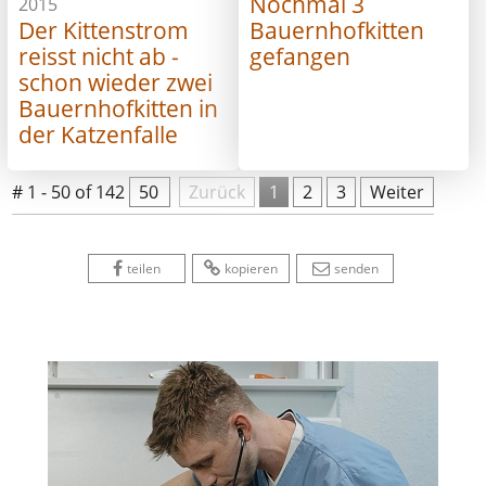
Nochmal 3
2015
Der Kittenstrom
Bauernhofkitten
reisst nicht ab -
gefangen
schon wieder zwei
Bauernhofkitten in
der Katzenfalle
# 1 - 50 of 142
50
 
Zurück
1
2
3
Weiter
 
 
 
 
 
teilen
kopieren
senden