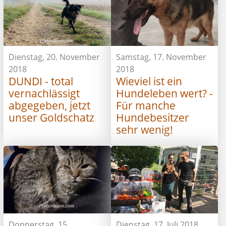
Dienstag, 20. November
Samstag, 17. November
2018
2018
DUNDI - total
Wieviel ist ein
vernachlässigt
Hundeleben wert? -
abgegeben, jetzt
Für manche
unser Goldschatz
Hundebesitzer
sehr wenig!
Donnerstag, 15.
Dienstag, 17. Juli 2018