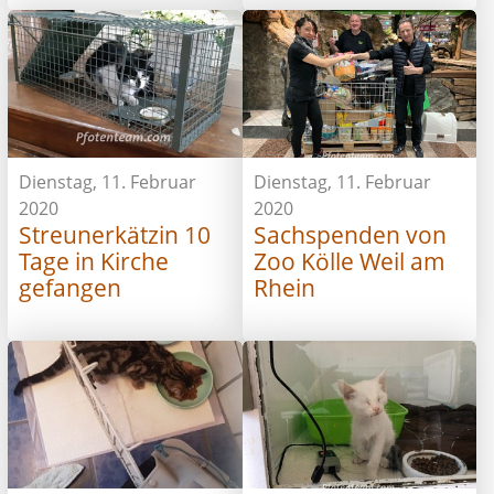
Dienstag, 11. Februar
Dienstag, 11. Februar
2020
2020
Streunerkätzin 10
Sachspenden von
Tage in Kirche
Zoo Kölle Weil am
gefangen
Rhein