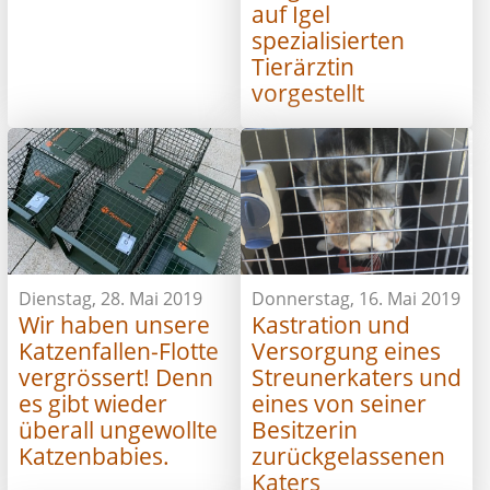
auf Igel
spezialisierten
Tierärztin
vorgestellt
Dienstag, 28. Mai 2019
Donnerstag, 16. Mai 2019
Wir haben unsere
Kastration und
Katzenfallen-Flotte
Versorgung eines
vergrössert! Denn
Streunerkaters und
es gibt wieder
eines von seiner
überall ungewollte
Besitzerin
Katzenbabies.
zurückgelassenen
Katers