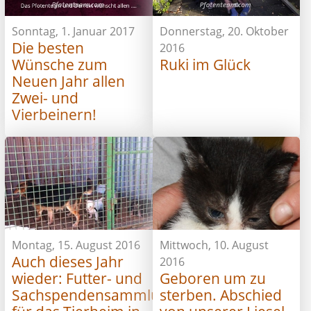
Sonntag, 1. Januar 2017
Donnerstag, 20. Oktober
Die besten
2016
Wünsche zum
Ruki im Glück
Neuen Jahr allen
Zwei- und
Vierbeinern!
Montag, 15. August 2016
Mittwoch, 10. August
Auch dieses Jahr
2016
wieder: Futter- und
Geboren um zu
Sachspendensammlung
sterben. Abschied