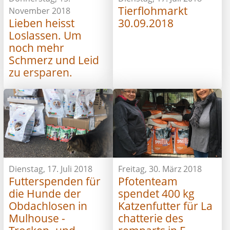
Tierflohmarkt
November 2018
Lieben heisst
30.09.2018
Loslassen. Um
noch mehr
Schmerz und Leid
zu ersparen.
Dienstag, 17. Juli 2018
Freitag, 30. März 2018
Futterspenden für
Pfotenteam
die Hunde der
spendet 400 kg
Obdachlosen in
Katzenfutter für La
Mulhouse -
chatterie des