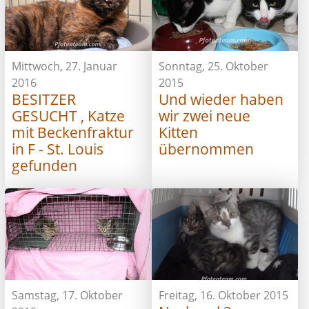
Mittwoch, 27. Januar
Sonntag, 25. Oktober
2016
2015
BESITZER
Und wieder haben
GESUCHT , Katze
wir zwei neue
mit Beckenfraktur
Kitten
in F - St. Louis
übernommen
gefunden
Samstag, 17. Oktober
Freitag, 16. Oktober 2015