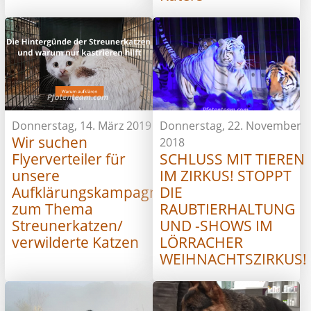
Donnerstag, 14. März 2019
Donnerstag, 22. November
Wir suchen
2018
Flyerverteiler für
SCHLUSS MIT TIEREN
unsere
IM ZIRKUS! STOPPT
Aufklärungskampagne
DIE
zum Thema
RAUBTIERHALTUNG
Streunerkatzen/
UND -SHOWS IM
verwilderte Katzen
LÖRRACHER
WEIHNACHTSZIRKUS!